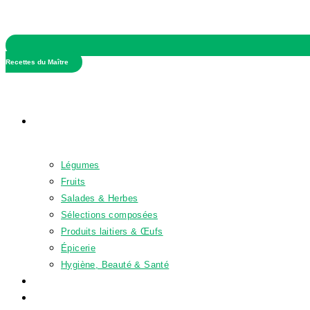
Recettes du Maître
.........
Boutique
Légumes
Fruits
Salades & Herbes
Sélections composées
Produits laitiers & Œufs
Épicerie
Hygiène, Beauté & Santé
Promotions
Nouveautés