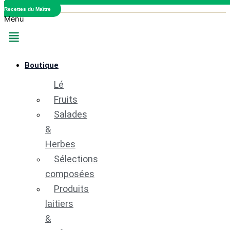
Recettes du Maître
Menu
Boutique
Légumes
Fruits
Salades
&
Herbes
Sélections
composées
Produits
laitiers
&