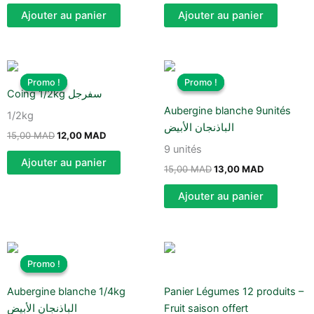
Ajouter au panier
Ajouter au panier
Le
Le
Le
Le
prix
prix
prix
prix
Promo !
Promo !
Promo !
Promo !
initial
actuel
initial
actuel
Coing 1/2kg سفرجل
était :
est :
était :
est :
Aubergine blanche 9unités
15,00 MAD.
12,00 MAD.
15,00 MAD.
13,00 MAD
1/2kg
الباذنجان الأبيض
15,00
MAD
12,00
MAD
9 unités
Ajouter au panier
15,00
MAD
13,00
MAD
Ajouter au panier
Le
Le
prix
prix
Promo !
Promo !
initial
actuel
était :
est :
Aubergine blanche 1/4kg
Panier Légumes 12 produits –
10,90 MAD.
9,90 MAD.
الباذنجان الأبيض
Fruit saison offert