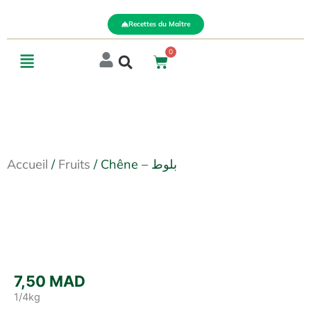
Aller
au
Recettes du Maître
contenu
Menu
0
Cart
Accueil
/
Fruits
/ Chêne – بلوط
7,50
MAD
1/4kg