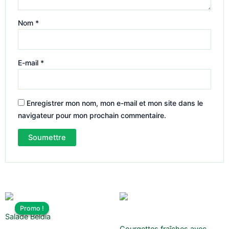
Nom
*
E-mail
*
Enregistrer mon nom, mon e-mail et mon site dans le
navigateur pour mon prochain commentaire.
Le
Le
prix
prix
Promo !
Promo !
initial
actuel
Salade Beldia
était :
est :
Courgettes fraîches avec