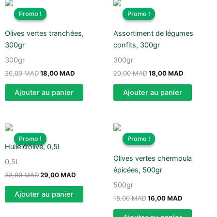
Le
Le
Le
Le
prix
prix
prix
prix
Promo !
Promo !
Promo !
Promo !
initial
actuel
initial
actuel
était :
est :
était :
est :
Olives vertes tranchées,
Assortiment de légumes
20,00 MAD.
18,00 MAD.
20,00 MAD.
18,00 MAD
300gr
confits, 300gr
300gr
300gr
20,00
MAD
18,00
MAD
20,00
MAD
18,00
MAD
Ajouter au panier
Ajouter au panier
Le
Le
Le
Le
prix
prix
prix
prix
Promo !
Promo !
Promo !
Promo !
initial
actuel
initial
actuel
Huile d’olive, 0,5L
était :
est :
était :
est :
Olives vertes chermoula
33,00 MAD.
29,00 MAD.
18,00 MAD.
16,00 MAD
0,5L
épicées, 500gr
33,00
MAD
29,00
MAD
500gr
Ajouter au panier
18,00
MAD
16,00
MAD