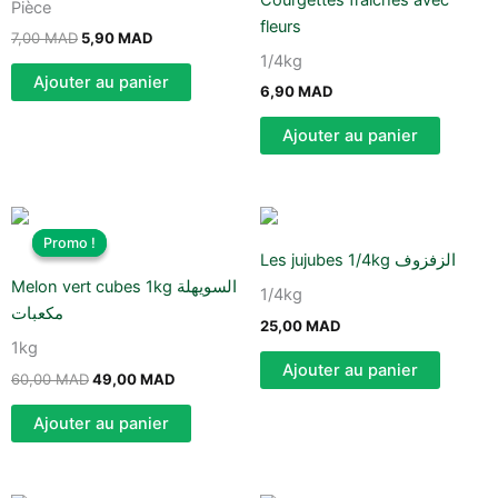
7,00 MAD.
5,90 MAD.
Pièce
fleurs
7,00
MAD
5,90
MAD
1/4kg
Ajouter au panier
6,90
MAD
Ajouter au panier
Le
Le
prix
prix
Promo !
Promo !
initial
actuel
Les jujubes 1/4kg الزفزوف
était :
est :
Melon vert cubes 1kg السويهلة
60,00 MAD.
49,00 MAD.
1/4kg
مكعبات
25,00
MAD
1kg
Ajouter au panier
60,00
MAD
49,00
MAD
Ajouter au panier